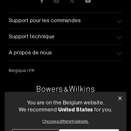
Support pour les commandes
Support technique
A propos de nous
Belgique
|
FR
Oude Stadsgracht 1, 5611DD Eindhoven, NL
You are on the Belgium website.
+33 (1) 89 54 63 64
We recommend
United States
for you.
Trouvez un Revendeur
Choose a different website.