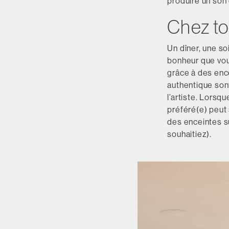
produire un son 
Chez to
Un dîner, une s
bonheur que vou
grâce à des ence
authentique son
l’artiste. Lorsq
préféré(e) peut
des enceintes s
souhaitiez).