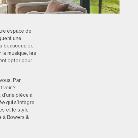
otre espace de
équent une
ons beaucoup de
 la musique, les
ent opter pour
 vous. Par
 voir ?
 d’une pièce à
ée qui s’intègre
es et le style
ce à Bowers &