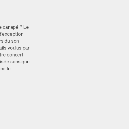
re canapé ? Le
d’exception
rs du son
ils voulus par
otre concert
misée sans que
ne le