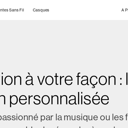
ntes Sans Fil
Casques
A P
on à votre façon : l
on personnalisée
assionné par la musique ou les f