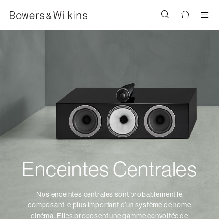
Men
Enceintes Centrales
Nos enceintes centrales sont probablement le
composant le plus important d’un système de home
cinéma. Elles proposent une gamme convoitée de