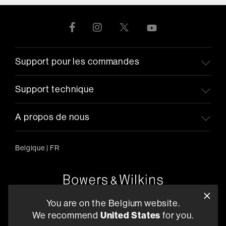
Support pour les commandes
Support technique
A propos de nous
Belgique
|
FR
Oude Stadsgracht 1, 5611DD Eindhoven, NL
You are on the Belgium website.
+33 (1) 89 54 63 64
We recommend
United States
for you.