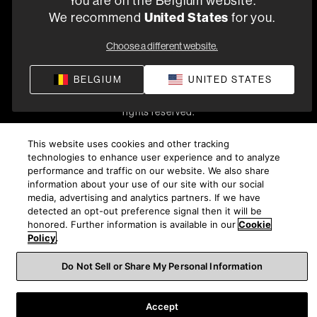
You are on the Belgium website.
We recommend
United States
for you.
Choose a different website.
Politique de confidentialité
Conditions de vente
Compliance
Termes et Conditions de Fourniture
BELGIUM
UNITED STATES
©
2026
Harman International Industries, Incorporated. All
rights reserved.
This website uses cookies and other tracking
technologies to enhance user experience and to analyze
performance and traffic on our website. We also share
information about your use of our site with our social
media, advertising and analytics partners. If we have
detected an opt-out preference signal then it will be
honored. Further information is available in our
Cookie
Policy
.
Do Not Sell or Share My Personal Information
Accept