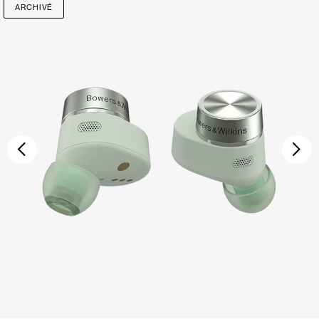
ARCHIVÉ
Précédent
Sui