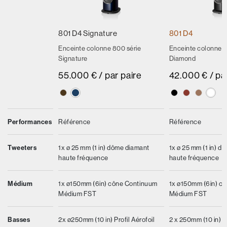
801 D4 Signature
801 D4
Enceinte colonne 800 série
Enceinte colonne 8
Signature
Diamond
55.000 € / par paire
42.000 € / pa
Performances
Référence
Référence
Tweeters
1x ø 25 mm (1 in) dôme diamant
1x ø 25 mm (1 in) d
haute fréquence
haute fréquence
Médium
1x ø150mm (6in) cône Continuum
1x ø150mm (6in) c
Médium FST
Médium FST
Basses
2x ø250mm (10 in) Profil Aérofoil
2 x 250mm (10 in) A