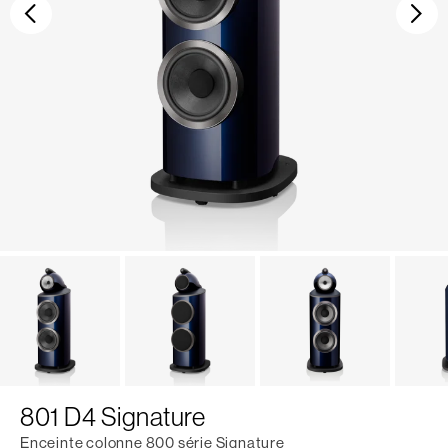
Précédent
Sui
801 D4 Signature
Enceinte colonne 800 série Signature