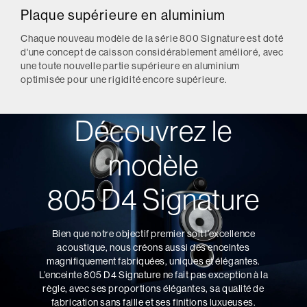
Plaque supérieure en aluminium
Chaque nouveau modèle de la série 800 Signature est doté
d'une concept de caisson considérablement amélioré, avec
une toute nouvelle partie supérieure en aluminium
optimisée pour une rigidité encore supérieure.
Découvrez le
modèle
805 D4 Signature
Bien que notre objectif premier soit l’excellence
acoustique, nous créons aussi des enceintes
magnifiquement fabriquées, uniques et élégantes.
L’enceinte 805 D4 Signature ne fait pas exception à la
règle, avec ses proportions élégantes, sa qualité de
fabrication sans faille et ses finitions luxueuses.