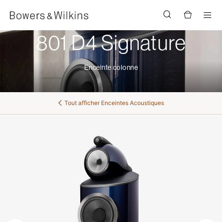
Men
801 D4 Signature
Enceinte colonne
Tout afficher
Enceintes Acoustiques