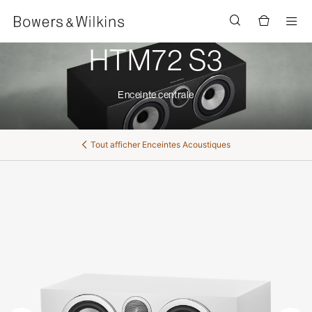
Men
HTM72 S3
Enceinte centrale
Tout afficher
Enceintes Acoustiques