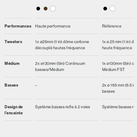
Performances
Haute performance
Référence
Tweeters
1x ø25mm (1 in) dôme carbone
1x ø 25 mm (1 in) d
découplé hautes fréquence
haute fréquence
Médium
2x ø130mm (5in) Continuum
1x ø130mm (5in) c
basses/Médium
Médium FST
Basses
–
2x ø 165 mm (6.5 in
basses
Design de
Système basses refle à 2 voies
Système basses refl
l'enceinte