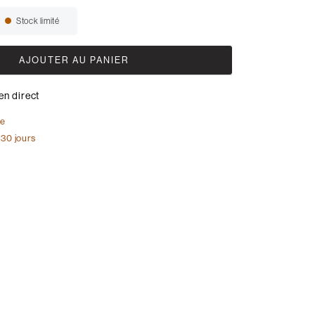
Stock limité
Disponibilité:
AJOUTER AU PANIER
en direct
te
 30 jours