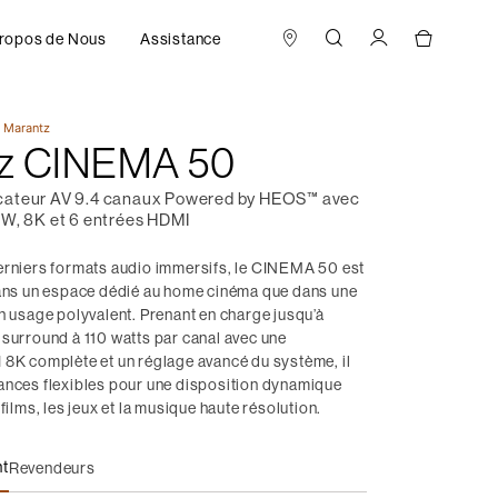
ropos de Nous
Assistance
r
Marantz
z CINEMA 50
cateur AV 9.4 canaux Powered by HEOS™ avec
 W, 8K et 6 entrées HDMI
erniers formats audio immersifs, le CINEMA 50 est
dans un espace dédié au home cinéma que dans une
n usage polyvalent. Prenant en charge jusqu’à
 surround à 110 watts par canal avec une
 8K complète et un réglage avancé du système, il
ances flexibles pour une disposition dynamique
films, les jeux et la musique haute résolution.
nt
Revendeurs
MA 50