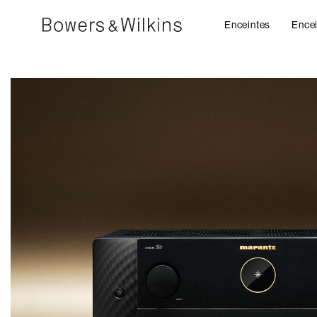
Enceintes
Encei