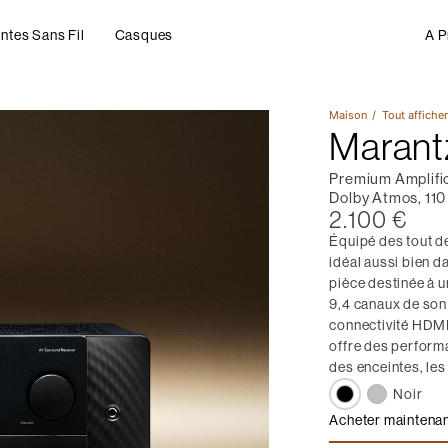
ntes Sans Fil
Casques
A P
Maison
Tout affiche
Marant
Premium Amplifi
Dolby Atmos, 110
2.100 €
Équipé des tout d
idéal aussi bien 
pièce destinée à u
9,4 canaux de son
connectivité HDMI
offre des perform
des enceintes, les 
Noir
Acheter maintena
Marantz CINE