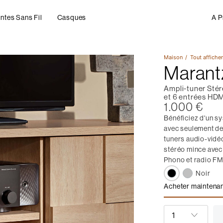
ntes Sans Fil
Casques
A P
Maison
Tout affiche
Marant
Ampli-tuner Sté
et 6 entrées HDM
1.000 €
Bénéficiez d'un s
avec seulement de
tuners audio-vidéo
stéréo mince avec
Phono et radio F
Noir
Acheter maintena
Marantz STER
QUANTITÉ