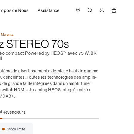
ropos de Nous
Assistance
r
Marantz
z STEREO 70s
réo compact Powered by HEOS™ avec 75 W, 8K
I
ystème de divertissement à domicile haut de gamme
ux enceintes. Toutes les technologies des amplis-
 de grande taille intégrées dans un ampli-tuner
 switch HDMI, streaming HEOS intégré, entrée
M/DAB+.
nt
Revendeurs
EO 70s
Stock limité
Disponibilité: