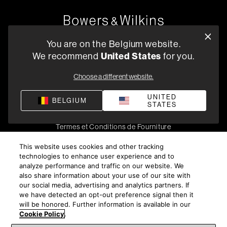
Oude Stadsgracht 1, 5611DD Eindhoven, NL
You are on the Belgium website.
+33 (1) 89 54 63 64
United States
We recommend
for you.
Trouvez un Revendeur
Choose a different website.
UNITED
BELGIUM
STATES
Politique de confidentialité
Conditions de vente
Compliance
Termes et Conditions de Fourniture
©
2026
Harman International Industries, Incorporated. All
This website uses cookies and other tracking
rights reserved.
technologies to enhance user experience and to
analyze performance and traffic on our website. We
also share information about your use of our site with
our social media, advertising and analytics partners. If
we have detected an opt-out preference signal then it
will be honored. Further information is available in our
Cookie Policy
.