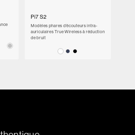
Pi7 S2
ance
Modèles phares d’écouteurs intra-
auriculaires True Wireless à réduction
de bruit
uthentique