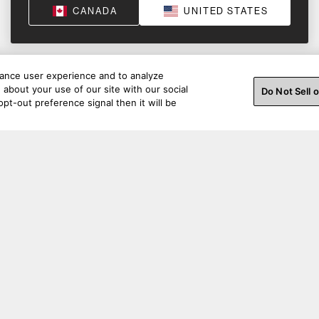
CANADA
UNITED STATES
hance user experience and to analyze
about your use of our site with our social
Do Not Sell 
pt-out preference signal then it will be
Restez connecté.
Support pour les commandes
Supp
Contactez-nous
Contact
Soutien avant l'achat
Connexi
Statut de la Commande
Enregist