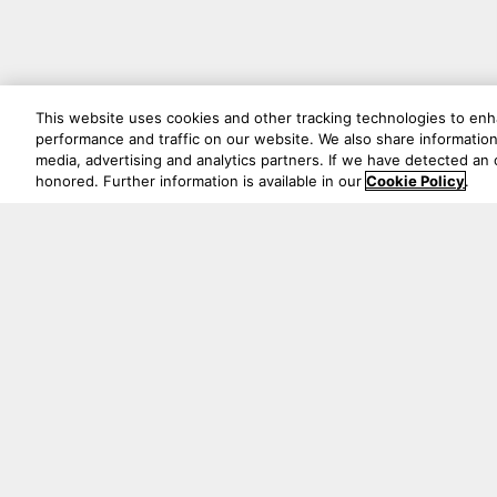
This website uses cookies and other tracking technologies to en
performance and traffic on our website. We also share information 
media, advertising and analytics partners. If we have detected an o
honored. Further information is available in our
Cookie Policy
.
5541 Fermi Court Carlsbad, CA 92008
1-800-370-3740
Trouver un Revendeur