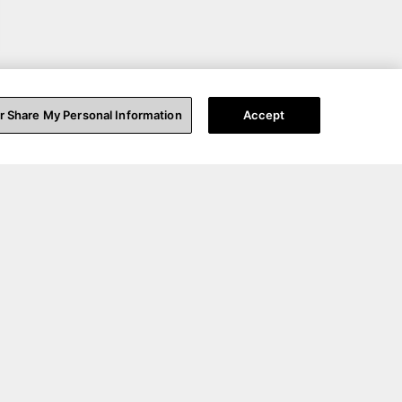
or Share My Personal Information
Accept
ort technique
A propos de nous
ez-nous
A propos de nous
on support
Blog
rer votre produit
Nos Partenaires