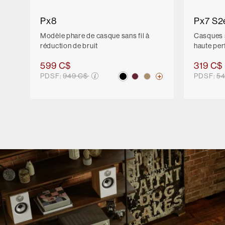
Px8
Px7 S2
Modèle phare de casque sans fil à
Casques s
réduction de bruit
haute pe
599 C$
319 C$
Prix soldé de
Pr
PDSF:
949 C$
PDSF:
5