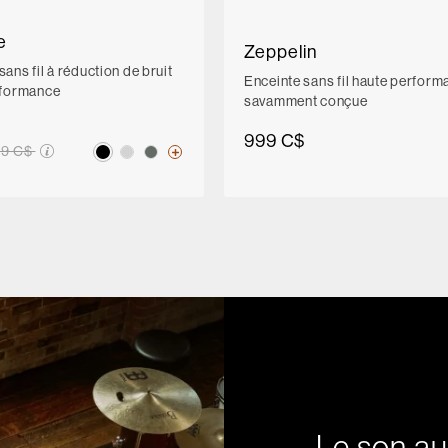
e
Zeppelin
ans fil à réduction de bruit
Enceinte sans fil haute perform
rformance
savamment conçue
999 C$
ix soldé de
49 C$
Le son a