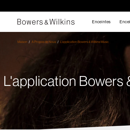
Enceintes
Encei
Maison
A Propos de Nous
L'application Bowers & Wilkins Music
L'application Bowers 