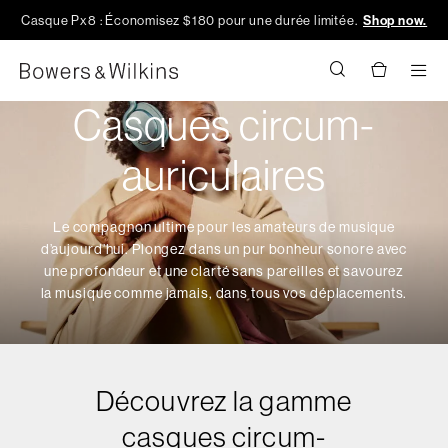
Casque Px8 : Économisez $180 pour une durée limitée.
Shop now.
Men
Casques circum-
auriculaires
Le compagnon ultime pour les amateurs de musique
d’aujourd’hui. Plongez dans un pur bonheur sonore avec
une profondeur et une clarté sans pareilles et savourez
la musique comme jamais, dans tous vos déplacements.
Découvrez la gamme
casques circum-