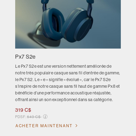
Px7 S2e
Le Px7 S2e est une version nettement améliorée de
notre très populaire casque sans fil d’entrée de gamme,
le Px7 S2. Le « e » signifie « évolué », car le Px7 S2e
s’inspire de notre casque sans fil haut de gamme Px8 et
bénéficie d’une performance acoustique réajustée,
offrant ainsi un son exceptionnel dans sa catégorie.
319 C$
Prix soldé de
PDSF:
549 C$
ACHETER MAINTENANT