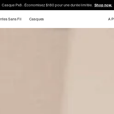
Casque Px8 : Économisez $180 pour une durée limitée.
Shop now.
ntes Sans Fil
Casques
A P