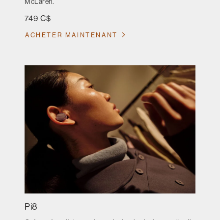
McLaren.
749 C$
ACHETER MAINTENANT
Pi8