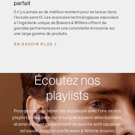
parfait
Il n'y a jamais eu de meilleur moment pour se lancer dans
l'écoute sans fil. Les avancées technologiques associées
à l'ingénierie unique de Bowers & Wilkins offrent de
grandes performances et une convivialité innovante sur
une large gamme de produits.
EN SAVOIR PLUS
Écoutez nos
playlists
Pourquoi ne pas tester vos écouteurs avec l'une de nos
playlist (listes de lecture) soigneusement sélectionnées,
et ainsi découvrir exactement de quoi ils sont capables
(et savoir aussi ce que Bowers & Wilkins écoute)