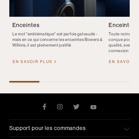
Enceintes
Enceintes s
Le mot "emblématique" est parfois galvaudé -
Toute notre gam
mais en ce qui concerne les enceintes Bowers &
conçue pour vous
Wilkins, il est pleinement justifié
qualité, avec l
connexion sans f
EN SAVOIR PLUS
EN SAVOIR 
Support pour les commandes