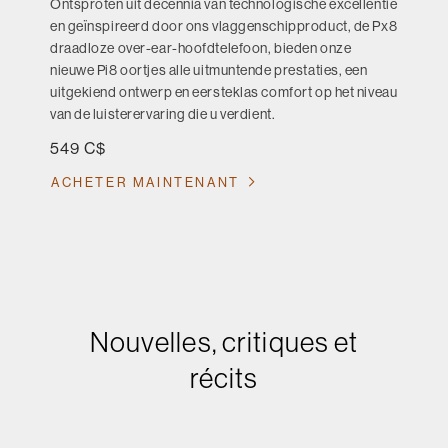
Ontsproten uit decennia van technologische excellentie
en geïnspireerd door ons vlaggenschipproduct, de Px8
draadloze over-ear-hoofdtelefoon, bieden onze
nieuwe Pi8 oortjes alle uitmuntende prestaties, een
uitgekiend ontwerp en eersteklas comfort op het niveau
van de luisterervaring die u verdient.
549 C$
ACHETER MAINTENANT
Nouvelles, critiques et
récits