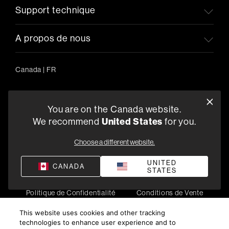
Support technique
A propos de nous
Canada
|
FR
You are on the Canada website.
5541 Fermi Court Carlsbad, CA 92008
United States
We recommend
for you.
1-800-370-3740
Choose a different website.
Trouver un Revendeur
UNITED
CANADA
STATES
Politique de Confidentialité
Conditions de Vente
©
2026
Harman International Industries, Incorporated. All
This website uses cookies and other tracking
rights reserved.
technologies to enhance user experience and to