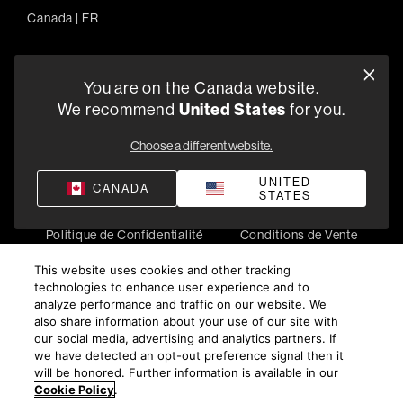
Canada
|
FR
You are on the Canada website.
5541 Fermi Court Carlsbad, CA 92008
We recommend
United States
for you.
1-800-370-3740
Choose a different website.
Trouver un Revendeur
UNITED
CANADA
STATES
Politique de Confidentialité
Conditions de Vente
©
2026
Harman International Industries, Incorporated. All
This website uses cookies and other tracking
rights reserved.
technologies to enhance user experience and to
analyze performance and traffic on our website. We
also share information about your use of our site with
our social media, advertising and analytics partners. If
we have detected an opt-out preference signal then it
will be honored. Further information is available in our
Cookie Policy
.