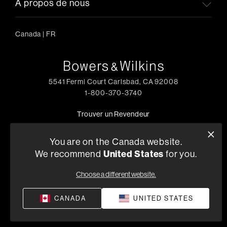
A propos de nous
Canada
|
FR
5541 Fermi Court Carlsbad, CA 92008
1-800-370-3740
Trouver un Revendeur
You are on the Canada website.
We recommend
United States
for you.
Politique de Confidentialité
Conditions de Vente
©
2026
Harman International Industries, Incorporated. All
Choose a different website.
rights reserved.
CANADA
UNITED STATES