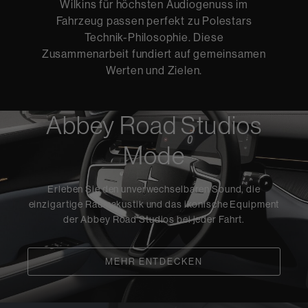
Wilkins für höchsten Audiogenuss im
Fahrzeug passen perfekt zu Polestars
Technik-Philosophie. Diese
Zusammenarbeit fundiert auf gemeinsamen
Werten und Zielen.
Abbey Road Studios
Mode
Erleben Sie den unverwechselbaren Sound, die
einzigartige Raumakustik und das ikonische Equipment
der Abbey Road Studios bei jeder Fahrt.
MEHR ENTDECKEN