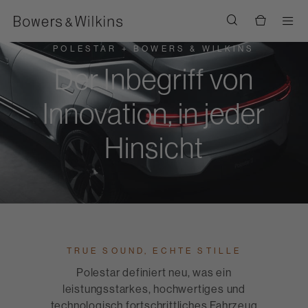
Men
POLESTAR + BOWERS & WILKINS
Der Inbegriff von
Innovation, in jeder
Hinsicht
TRUE SOUND, ECHTE STILLE
Polestar definiert neu, was ein
leistungsstarkes, hochwertiges und
technologisch fortschrittliches Fahrzeug