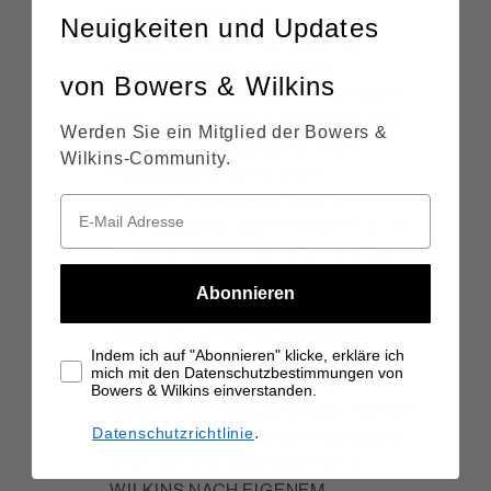
BESCHRÄNKT AUF
Neuigkeiten und Updates
FOLGESCHÄDEN, BEILÄUFIG
ENTSTANDENE SCHÄDEN,
von Bowers & Wilkins
BESONDERE SCHÄDEN, SCHÄDEN
FÜR UNANNEHMLICHKEITEN, ZEIT-
Werden Sie ein Mitglied der Bowers &
ODER NUTZUNGSVERLUSTE,
Wilkins-Community.
EINKOMMENSVERLUSTE,
KOMMERZIELLE VERLUSTE,
ENTGANGENE WIRTSCHAFTLICHE
CHANCEN ODER ÄHNLICHES. WENN
BOWERS & WILKINS NICHT IN DER
Abonnieren
LAGE IST, ALLE GESETZLICHEN
ODER STILLSCHWEIGENDEN
Indem ich auf "Abonnieren" klicke, erkläre ich
GARANTIEN AUSZUSCHLIESSEN,
mich mit den Datenschutzbestimmungen von
SIND DIESE GARANTIEN IM
Bowers & Wilkins einverstanden.
GESETZLICH ZULÄSSIGEN RAHMEN
.
Datenschutzrichtlinie
AUF DIE DAUER DIESER GARANTIE
UND AUF DIE VON BOWERS &
WILKINS NACH EIGENEM