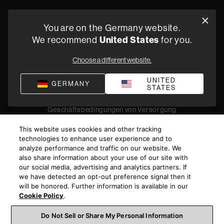
Oude Stadsgracht 1, 5611DD Eindhoven, NL
You are on the Germany website.
+49 (0) 2157 1373705
We recommend
United States
for you.
Fachhändler finden
Choose a different website.
UNITED
GERMANY
STATES
Datenschutz
Verkaufsbedingungen
Impressum
Compliance
Geschäftsbedingungen von Versorgung
©
2026
Harman International Industries, Incorporated. All
This website uses cookies and other tracking
rights reserved.
technologies to enhance user experience and to
analyze performance and traffic on our website. We
also share information about your use of our site with
our social media, advertising and analytics partners. If
we have detected an opt-out preference signal then it
will be honored. Further information is available in our
Cookie Policy
.
Do Not Sell or Share My Personal Information