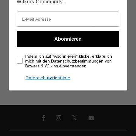
Wilkins-Community.
Sets gekauft wurden, so müssen alle in
diesem Set enthaltenen Produkte (darunter
sämtliches Zubehör, Kabel und
Zusatzgeräte für jedes Produkt) Teil der
Rückgabe sein, um Anspruch auf eine
Abonnieren
komplette Rückerstattung zu haben.
Für Rückgaben innerhalb der
Indem ich auf "Abonnieren" klicke, erkläre ich
mich mit den Datenschutzbestimmungen von
Garantierichtlinien überprüfen Sie bitte die
Bowers & Wilkins einverstanden.
Garantie Ihres Produkts
und wenden sich
an unseren
Kundendienst
, falls die Garantie
.
Datenschutzrichtlinie
anwendbar ist.