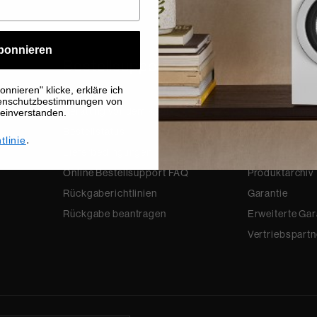
bonnieren
Bestellsupport
Produkts
nnieren" klicke, erkläre ich
Kontakt
Kontakt
tenschutzbestimmungen von
Beratung vor dem Kauf
Supportanmel
 einverstanden.
Bestellstatus
Produktregist
.
tlinie
Lieferbedingungen
Unterstützung
Online Bestellsupport FAQ
Produktarchiv
Rückgaberichtlinien
Garantie
Rückgabe beantragen
Erweiterte Gar
Vertriebspartn