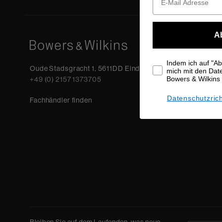
A
Indem ich auf "Abo
Oude Stadsgracht 1, 5611DD Eindhoven, NL
mich mit den Da
Bowers & Wilkins
+49 (0) 2157 1373705
Datenschutzrich
Fachhändler finden