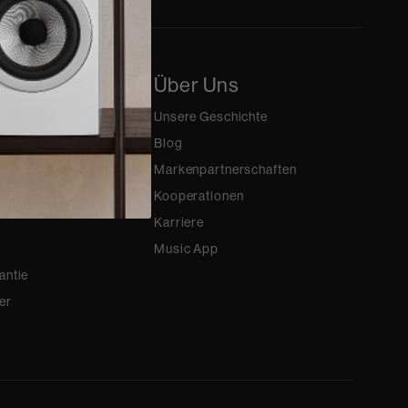
upport
Über Uns
Unsere Geschichte
dung
Blog
rierung
Markenpartnerschaften
 nach Produkt
Kooperationen
Karriere
Music App
antie
er