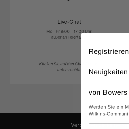
Live-Chat
Mo - Fr 9:00 – 17:00 Uhr,
außer an Feiertagen
Registrieren
Klicken Sie auf das Chat-Symbol
unten rechts.
Neuigkeiten
von Bowers 
Werden Sie ein M
Wilkins-Communit
Verpassen Sie keine Neu