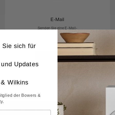
E-Mail
Senden Sie eine E-Mail-
Anfrage. Antwortzeit: 1-2
Werktage.
 Sie sich für
E-MAIL AN UNS
 und Updates
& Wilkins
itglied der Bowers &
y.
igkeiten. Besuchen Sie unsere Social Media Seiten.