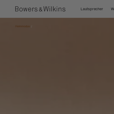
Lautsprecher
W
Heimmodus