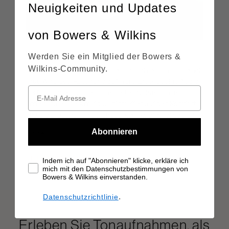
Neuigkeiten und Updates
von Bowers & Wilkins
Pi6
Werden Sie ein Mitglied der Bowers &
Wilkins-Community.
Pi6. Ein In-Ear-Kopfhörer, der Spitzenleistung in seiner
True Wireless-Kategorie definiert. Erstklassige Audio-
Performance, maßgeschneidertes Noise Cancelling
und kristallklare Anrufqualität treffen auf den Komfort
und die Eleganz von durchdachtem Kopfhörerdesign.
Abonnieren
199 €
UVP:
249 €
JETZT KAUFEN
Indem ich auf "Abonnieren" klicke, erkläre ich
mich mit den Datenschutzbestimmungen von
Bowers & Wilkins einverstanden.
.
Datenschutzrichtlinie
Erleben Sie Tonaufnahmen, als