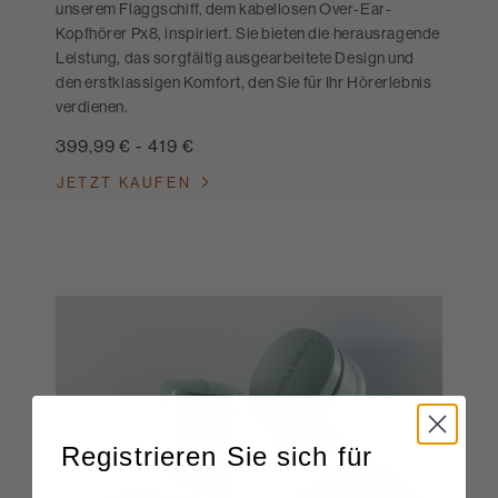
unserem Flaggschiff, dem kabellosen Over-Ear-
Kopfhörer Px8, inspiriert. Sie bieten die herausragende
Leistung, das sorgfältig ausgearbeitete Design und
den erstklassigen Komfort, den Sie für Ihr Hörerlebnis
verdienen.
399,99 €
-
419 €
JETZT KAUFEN
Registrieren Sie sich für