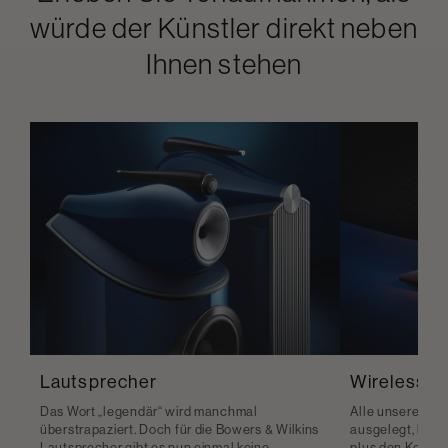
würde der Künstler direkt neben
Ihnen stehen
Lautsprecher
Wireless-L
Das Wort „legendär“ wird manchmal
Alle unsere Wir
überstrapaziert. Doch für die Bowers & Wilkins
ausgelegt, hoch
Lautsprecher gibt es nun einmal keine
plus den Komfor