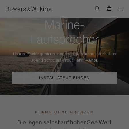
Men
Marine-
Lautsprecher
Unsere Fachingenieure begeben sich für meisterhaften
Sound gerne auf große Fahrt – Ahoi.
INSTALLATEUR FINDEN
KLANG OHNE GRENZEN
Sie legen selbst auf hoher See Wert