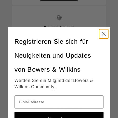
Produkt-Support
Zur Fehlersuche bei
unseren Produkten
Registrieren Sie sich für
oder technischen
Problemen.
Neuigkeiten und Updates
LOSLEGEN
von Bowers & Wilkins
Werden Sie ein Mitglied der Bowers &
Wilkins-Community.
Produktregistrierung
Registrieren Sie Ihr Produkt, um
schneller Support, Reparaturen
und Ersatzteile zu erhalten.