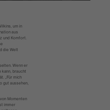
ilkins, um in
nation aus
z und Komfort.
ne
d die Welt
selten. Wenn er
n kann, braucht
t. „Für mich
o gut aussehen,
n von Momenten
ist immer