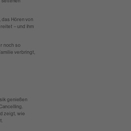
n seltenen
, das Hören von
reitet – und ihm
r noch so
amilie verbringt,
sik genießen
Cancelling.
d zeigt, wie
t.