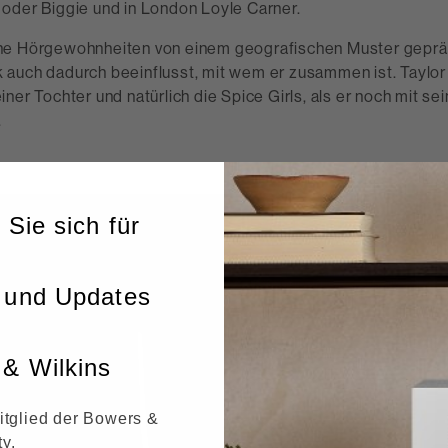
oder Biggie und in London Loyle Carner.
e Hörgewohnheiten von einem geografischen Muster gepräg
auch dadurch beeinflusst, mit wem er zusammen ist. Taylor
ner Tochter und natürlich die Spice Girls, als er noch mit sei
.
 Sie sich für
 und Updates
& Wilkins
itglied der Bowers &
y.