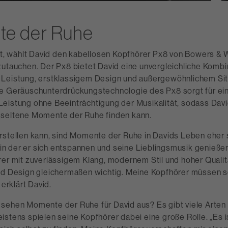
e der Ruhe
st, wählt David den kabellosen Kopfhörer Px8 von Bowers & W
zutauchen. Der Px8 bietet David eine unvergleichliche Kombi
Leistung, erstklassigem Design und außergewöhnlichem Sit
e Geräuschunterdrückungstechnologie des Px8 sorgt für ei
eistung ohne Beeinträchtigung der Musikalität, sodass Davi
 seltene Momente der Ruhe finden kann.
rstellen kann, sind Momente der Ruhe in Davids Leben eher 
, in der er sich entspannen und seine Lieblingsmusik genieße
rer mit zuverlässigem Klang, modernem Stil und hoher Qualitä
nd Design gleichermaßen wichtig. Meine Kopfhörer müssen s
 erklärt David.
sehen Momente der Ruhe für David aus? Es gibt viele Arte
istens spielen seine Kopfhörer dabei eine große Rolle. „Es 