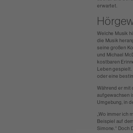
erwartet.
Hörgew
Welche Musik h
die Musik heran
seine großen Ko
und Michael McDo
kostbaren Erinn
Leben gespielt. 
oder eine besti
Während er mit 
aufgewachsen is
Umgebung, in der
„Wo immer ich m
Beispiel auf dem
Simone.“ Doch Da