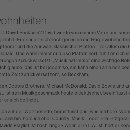
ohnheiten
ört David Beckham? David wurde von seinem Vater und sein
geführt. Er erinnert sich noch genau an die Hörgewohnheiten
pfhörer und die Auswahl klassischer Platten – vor allem die
nald. Und wann immer er diese Platten hört, fühlt er sich in
erungen zurückversetzt. „Musik hat immer eine wichtige Rol
Ich glaube, das ist bei jedem so, sie kann einen an einen be
mmte Zeit zurückversetzen“, so Beckham.
den Doobie Brothers, Michael McDonald, David Bowie und a
t, ist sein Musikgeschmack heute eklektischer, beeinflusst 
 er sich befindet.
ich auf der Welt befinde, beeinflusst das, was ich höre. Wen
 Land bin, höre ich eher Country-Musik – oder Ella Fitzgeral
vids Playlist ist noch länger: Wenn er in L.A. ist, hört er Ken