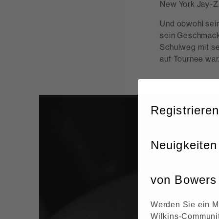
New York Jay-Z 
Und obwohl sein
sein Geschmack 
Schulweg mit sei
auf Tournee war
Registrieren
Neuigkeiten
von Bowers 
Werden Sie ein M
Wilkins-Communit