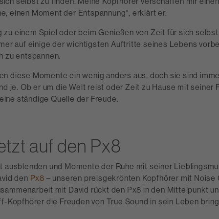
r sich selbst zu finden. Meine Kopfhörer verschaffen mir eine
, einen Moment der Entspannung“, erklärt er.
zu einem Spiel oder beim Genießen von Zeit für sich selbst
mer auf einige der wichtigsten Auftritte seines Lebens vorbe
h zu entspannen.
n diese Momente ein wenig anders aus, doch sie sind imme
nd je. Ob er um die Welt reist oder Zeit zu Hause mit seiner F
n eine ständige Quelle der Freude.
etzt auf den Px8
t ausblenden und Momente der Ruhe mit seiner Lieblingsmu
avid den
Px8
– unseren preisgekrönten Kopfhörer mit Noise 
sammenarbeit mit David rückt den Px8 in den Mittelpunkt un
ff-Kopfhörer die Freuden von True Sound in sein Leben bring