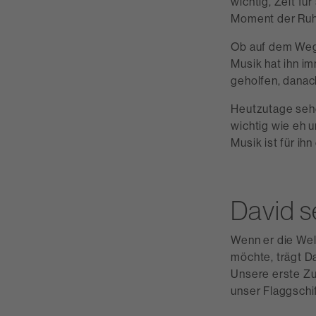
wichtig, Zeit fü
Moment der Ruhe
Ob auf dem Weg 
Musik hat ihn im
geholfen, danac
Heutzutage sehe
wichtig wie eh u
Musik ist für ih
David s
Wenn er die Wel
möchte, trägt D
Unsere erste Zu
unser Flaggschi