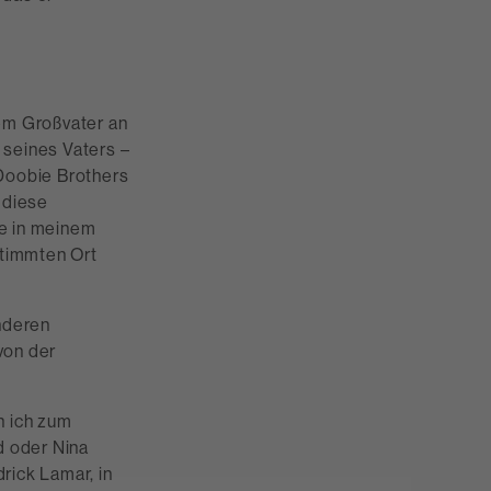
em Großvater an
 seines Vaters –
 Doobie Brothers
 diese
le in meinem
stimmten Ort
nderen
von der
n ich zum
d oder Nina
drick Lamar, in