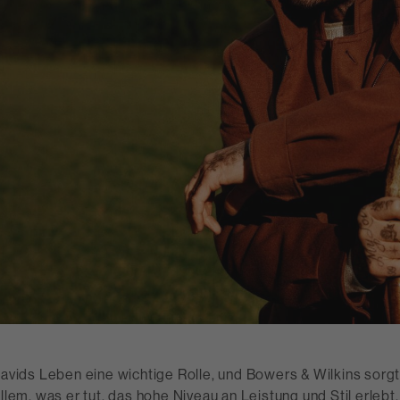
Davids Leben eine wichtige Rolle, und Bowers & Wilkins sorgt
allem, was er tut, das hohe Niveau an Leistung und Stil erlebt,