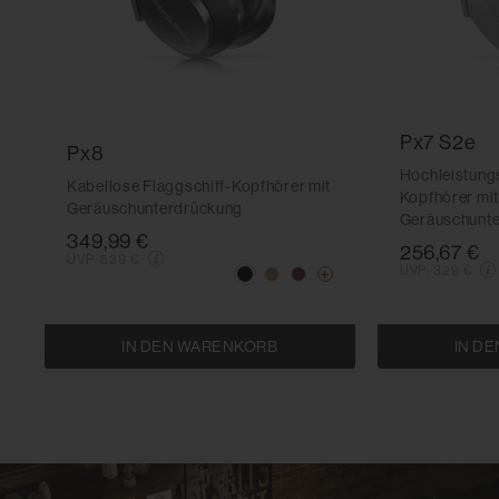
Px7 S2e
Px8
Hochleistungs
Kabellose Flaggschiff-Kopfhörer mit
Kopfhörer mi
Geräuschunterdrückung
Geräuschunt
349,99 €
256,67 €
UVP:
529 €
UVP:
329 €
IN DEN WARENKORB
IN D