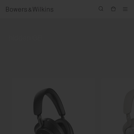
Men
hidden GB