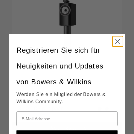
Registrieren Sie sich für
Neuigkeiten und Updates
von Bowers & Wilkins
705 S3
Hochleistungsfähige Standlautsprecher der 700
Werden Sie ein Mitglied der Bowers &
Serie
Wilkins-Community.
3.200 € / pro paar
HÄNDLER SUCHEN