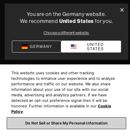
You are on the Germany website.
Datenschutz
Verkaufsbedingungen
Impressum
Compliance
United States
We recommend
for you.
Geschäftsbedingungen von Versorgung
Choose a different website.
©
2026
Harman International Industries, Incorporated. All
rights reserved.
UNITED
GERMANY
STATES
This website uses cookies and other tracking
technologies to enhance user experience and to analyze
performance and traffic on our website. We also share
information about your use of our site with our social
media, advertising and analytics partners. If we have
detected an opt-out preference signal then it will be
honored. Further information is available in our
Cookie
Policy
.
Do Not Sell or Share My Personal Information