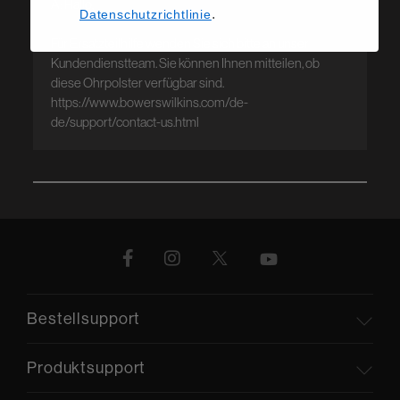
A: Hallo, 

.
Datenschutzrichtlinie
Für Ersatzteilhilfe wenden Sie sich bitte an unser 
Kundendienstteam. Sie können Ihnen mitteilen, ob 
diese Ohrpolster verfügbar sind. 

https://www.bowerswilkins.com/de-
de/support/contact-us.html
Bestellsupport
Produktsupport