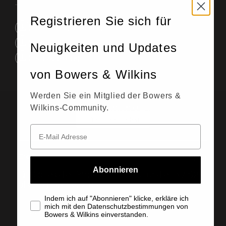
Registrieren Sie sich für
Bedienungsanleitung
Infoblatt
Neuigkeiten und Updates
Kurzanleitung
von Bowers & Wilkins
Werden Sie ein Mitglied der Bowers &
1 beantwortetquestions
Wilkins-Community.
Eine Frage stellen
Eric Z.
10/01/24
Abonnieren
Q: Gibt es die Ohrpolster in blau für die Px7 S2
als Originalersatzteile?
Indem ich auf "Abonnieren" klicke, erkläre ich
mich mit den Datenschutzbestimmungen von
Von Verifizierter Käufer
Bowers & Wilkins einverstanden.