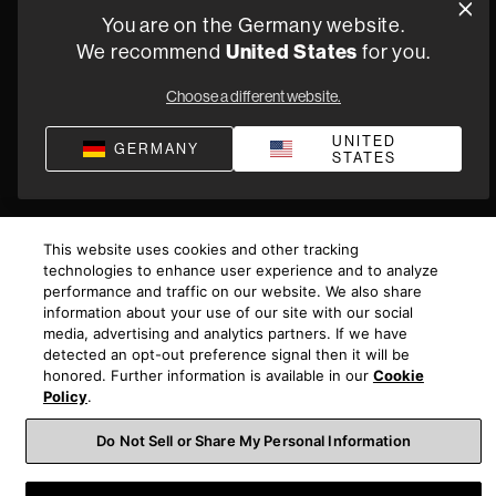
Fachhändler finden
You are on the Germany website.
United States
We recommend
for you.
Datenschutz
Verkaufsbedingungen
Impressum
Compliance
Choose a different website.
Geschäftsbedingungen von Versorgung
UNITED
GERMANY
STATES
©
2026
Harman International Industries, Incorporated. All
rights reserved.
This website uses cookies and other tracking
technologies to enhance user experience and to analyze
performance and traffic on our website. We also share
information about your use of our site with our social
media, advertising and analytics partners. If we have
detected an opt-out preference signal then it will be
honored. Further information is available in our
Cookie
Policy
.
Do Not Sell or Share My Personal Information