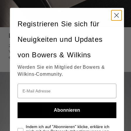
Registrieren Sie sich für
Leistung und Effizienz
Neuigkeiten und Updates
250 Watt klingt nach viel – und ist es auch. Class-D-
Verstärkung macht den Formation Bass nicht nur höchst
von Bowers & Wilkins
effizient, sondern auch äußerst leistungsstark.
Werden Sie ein Mitglied der Bowers &
Wilkins-Community.
Abonnieren
Indem ich auf "Abonnieren" klicke, erkläre ich