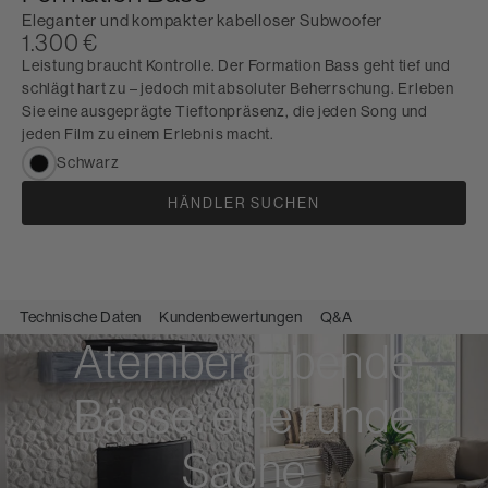
Eleganter und kompakter kabelloser Subwoofer
1.300 €
Leistung braucht Kontrolle. Der Formation Bass geht tief und
schlägt hart zu – jedoch mit absoluter Beherrschung. Erleben
Sie eine ausgeprägte Tieftonpräsenz, die jeden Song und
jeden Film zu einem Erlebnis macht.
Schwarz
HÄNDLER SUCHEN
Technische Daten
Kundenbewertungen
Q&A
Atemberaubende
Bässe: eine runde
Sache