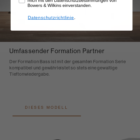
mich mit den Datenschutzbestimmungen von
Bowers & Wilkins einverstanden.
.
Datenschutzrichtlinie
Umfassender Formation Partner
Der Formation Bass ist mit der gesamten Formation Serie
kompatibel und gewährleistet so stets eine gewaltige
Tieftonwiedergabe.
DIESES MODELL