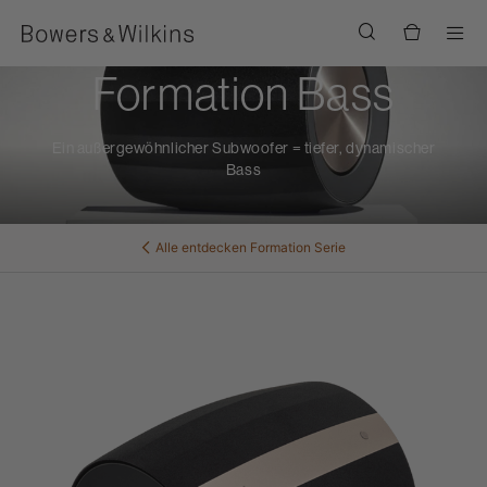
Men
Formation Bass
Ein außergewöhnlicher Subwoofer = tiefer, dynamischer
Bass
Alle entdecken
Formation Serie