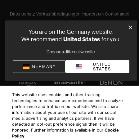
Datenschutz
Verkaufsbedingungen
Impressum
Compliance
Geschäftsbedingungen von Versorgung
You are on the Germany website.
©
2026
Harman International Industries, Incorporated. All
We recommend
United States
for you.
rights reserved.
Choose a different website.
UNITED
GERMANY
STATES
This website uses cookies and other tracking
technologies to enhance user experience and to analyze
performance and traffic on our website. We also share
information about your use of our site with our social
media, advertising and analytics partners. If we have
detected an opt-out preference signal then it will be
honored. Further information is available in our
Cookie
Policy
.