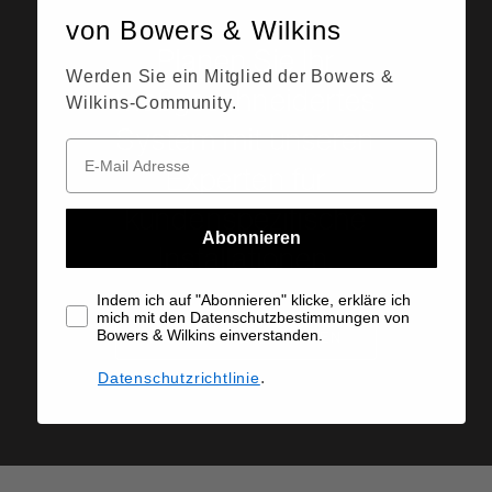
von Bowers & Wilkins
Planen Sie Ihr
Werden Sie ein Mitglied der Bowers &
maßgeschneidertes
Wilkins-Community.
System mit unseren
Experten für
kundenspezifische
Abonnieren
Installationen.
Indem ich auf "Abonnieren" klicke, erkläre ich
mich mit den Datenschutzbestimmungen von
Bowers & Wilkins einverstanden.
INSTALLATEUR FINDEN
.
Datenschutzrichtlinie