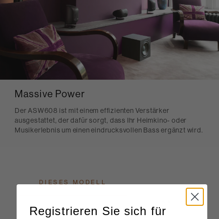
Massive Power
Der ASW608 ist mit einem effizienten Verstärker
ausgestattet, der dafür sorgt, dass Ihr Heimkino- oder
Musikerlebnis um einen eindrucksvollen Bass ergänzt wird.
DIESES MODELL
ARCHIVIERT
Registrieren Sie sich für