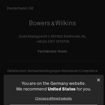
Deutschland
|
DE
Oude Stadsgracht 1, 5611DD Eindhoven, NL
+49 (0) 2157 1373705
Fachhändler finden
Datenschutz
Verkaufsbedingungen
Impressum
Compliance
Geschäftsbedingungen von Versorgung
You are on the Germany website.
©
2026
Harman International Industries, Incorporated. All
We recommend
United States
for you.
rights reserved.
Choose a different website.