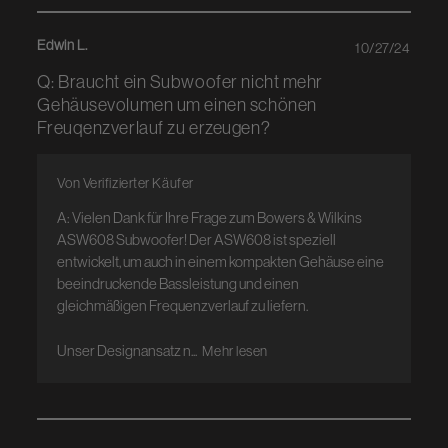
Edwin L.
10/27/24
Q: Braucht ein Subwoofer nicht mehr
Gehäusevolumen um einen schönen
Freuqenzverlauf zu erzeugen?
Von Verifizierter Käufer
A: Vielen Dank für Ihre Frage zum Bowers & Wilkins 
ASW608 Subwoofer! Der ASW608 ist speziell 
entwickelt, um auch in einem kompakten Gehäuse eine 
beeindruckende Bassleistung und einen 
gleichmäßigen Frequenzverlauf zu liefern.

Unser Designansatz n...
Mehr lesen