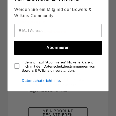
Produktsupport
Werden Sie ein Mitglied der Bowers &
Produktregistrierung
Wilkins-Community.
Produktsupport
Produktarchiv & Anleitungen
Garantie
Abonnieren
Indem ich auf "Abonnieren" klicke, erkläre ich
Produktregistrierung
mich mit den Datenschutzbestimmungen von
Bowers & Wilkins einverstanden.
Registrieren Sie Ihr Produkt, um
wichtige Updates zu erhalten und
.
Datenschutzrichtlinie
als einer der Ersten von neuen
Angeboten zu erfahren.
MEIN PRODUKT
REGISTRIEREN