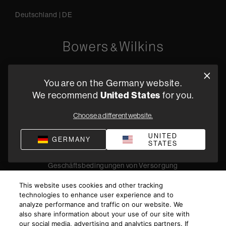
Deutschland
|
DE
Oude Stadsgracht 1, 5611DD Eindhoven, NL
You are on the Germany website.
+49 (0) 2157 1373705
We recommend
United States
for you.
Fachhändler finden
Choose a different website.
UNITED
GERMANY
STATES
Datenschutz
Verkaufsbedingungen
Impressum
Compliance
Geschäftsbedingungen von Versorgung
©
2026
Harman International Industries, Incorporated. All
This website uses cookies and other tracking
rights reserved.
technologies to enhance user experience and to
analyze performance and traffic on our website. We
also share information about your use of our site with
our social media, advertising and analytics partners. If