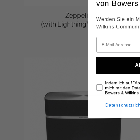
von Bowers 
Zeppelin Air
Werden Sie ein M
(with Lightning™ connector)
Wilkins-Communit
A
Indem ich auf "Abo
mich mit den Da
Bowers & Wilkins
Datenschutzrich