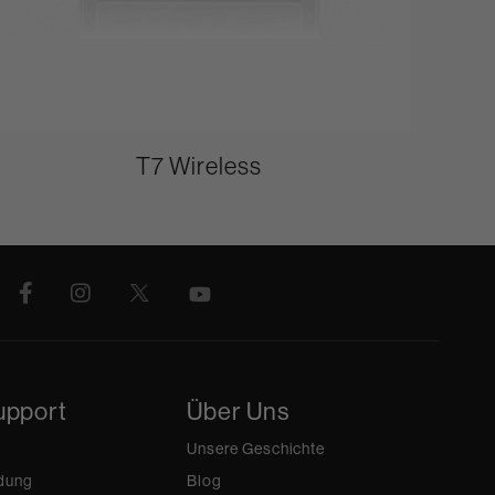
T7 Wireless
upport
Über Uns
Unsere Geschichte
dung
Blog