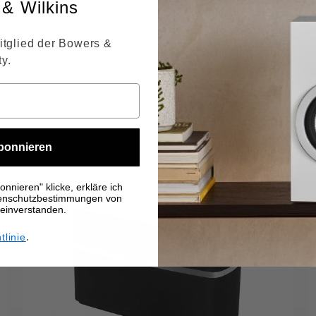
& Wilkins
Zeppelin Air
itglied der Bowers &
(with 30-pin connector)
y.
bonnieren
nnieren" klicke, erkläre ich
tenschutzbestimmungen von
 einverstanden.
.
tlinie