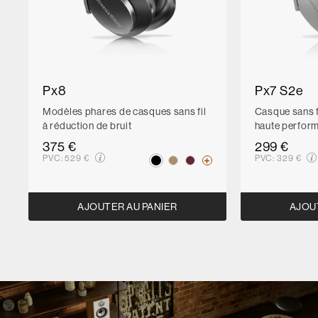
Px8
Px7 S2e
Modèles phares de casques sans fil
Casque sans fi
à réduction de bruit
haute perfor
375 €
299 €
PVC:
529 €
PVC:
329 €
AJOUTER AU PANIER
AJOU