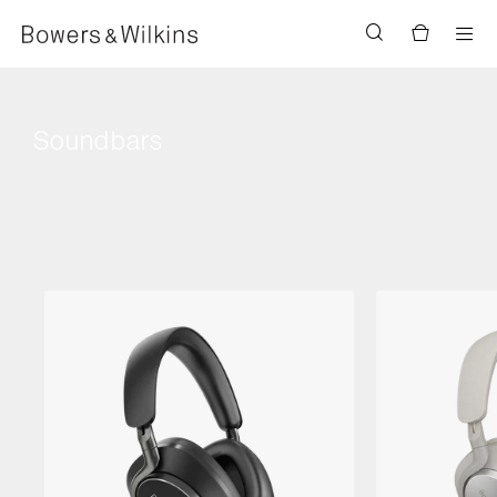
Men
Soundbars