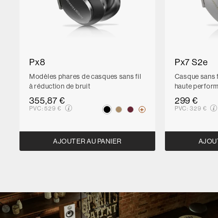
Px8
Px7 S2e
Modèles phares de casques sans fil
Casque sans fi
à réduction de bruit
haute perfor
355,87 €
299 €
PVC:
529 €
PVC:
329 €
AJOUTER AU PANIER
AJOU