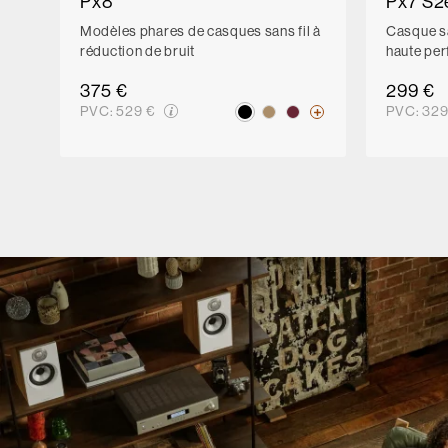
Px8
Px7 S2
Modèles phares de casques sans fil à
Casque sa
réduction de bruit
haute pe
375 €
299 €
PVC:
529 €
PVC:
329