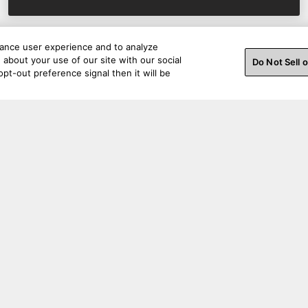
hance user experience and to analyze
about your use of our site with our social
Do Not Sell 
pt-out preference signal then it will be
Restez connecté.
Support pour les commandes
Supp
Contactez-nous
Contac
Soutien avant l'achat
Connex
Statut de la commande
Enregis
Politique de livraison
Soutien
Assistance commandes
Archive