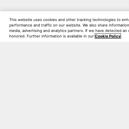
This website uses cookies and other tracking technologies to en
performance and traffic on our website. We also share information 
media, advertising and analytics partners. If we have detected an o
honored. Further information is available in our
Cookie Policy
.
Oude Stadsgracht 1, 5611DD Eindhoven, NL
+33 (1) 89 54 63 64
Trouvez un Revendeur