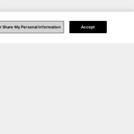
or Share My Personal Information
Accept
ort technique
A propos de nous
tez-nous
A propos de nous
ion support
Blog
trer votre produit
Nos Partenaires
 par produit
Collaborations
s Produits
Carrières