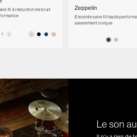
e
Zeppelin
ns fil à réduction de bruit
rformance
Enceinte sans fil haute perform
savamment conçue
 €
Le son a
Il n'y a rien de