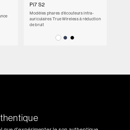
Pi7 S2
Modèles phares d’écouteurs intra-
ance
auriculaires True Wireless à réduction
de bruit
uthentique
 tel que d'expérimenter le son authentique