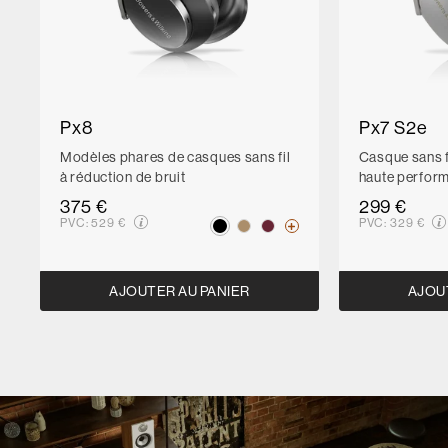
Px8
Px7 S2e
Modèles phares de casques sans fil
Casque sans fi
à réduction de bruit
haute perfor
375 €
299 €
PVC:
529 €
PVC:
329 €
AJOUTER AU PANIER
AJOU