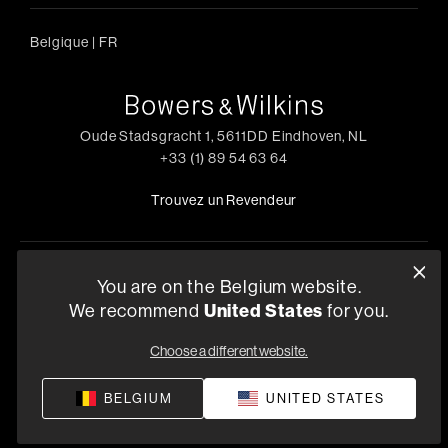
Belgique
|
FR
Oude Stadsgracht 1, 5611DD Eindhoven, NL
+33 (1) 89 54 63 64
Trouvez un Revendeur
Politique de confidentialité
Conditions de vente
Compliance
You are on the Belgium website.
United States
We recommend
for you.
Termes et Conditions de Fourniture
©
2026
Harman International Industries, Incorporated. All
Choose a different website.
rights reserved.
BELGIUM
UNITED STATES