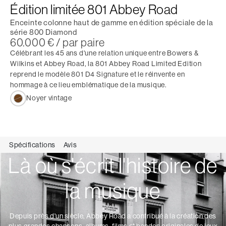
Édition limitée 801 Abbey Road
Enceinte colonne haut de gamme en édition spéciale de la
série 800 Diamond
60.000 € / par paire
Célébrant les 45 ans d'une relation unique entre Bowers &
Wilkins et Abbey Road, la 801 Abbey Road Limited Edition
reprend le modèle 801 D4 Signature et le réinvente en
hommage à ce lieu emblématique de la musique.
Noyer vintage
Spécifications
Avis
Là où s'écrit l'histoire de
la musique
Depuis près d'un siècle, Abbey Road a contribué à la création des
plus grandes chansons, albums, films et bandes originales de jeux