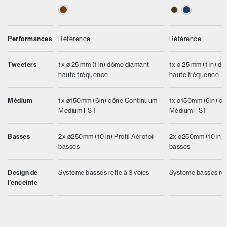
Performances
Référence
Référence
Tweeters
1x ø 25 mm (1 in) dôme diamant
1x ø 25 mm (1 in) d
haute fréquence
haute fréquence
Médium
1x ø150mm (6in) cône Continuum
1x ø150mm (6in) c
Médium FST
Médium FST
Basses
2x ø250mm (10 in) Profil Aérofoil
2x ø250mm (10 in) P
basses
basses
Design de
Système basses refle à 3 voies
Système basses refl
l'enceinte