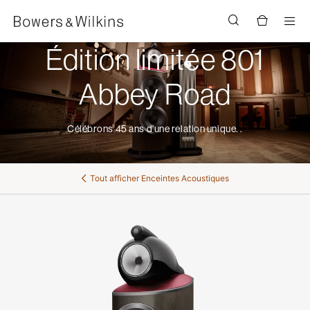
Men
Édition limitée 801
Abbey Road
Célébrons 45 ans d'une relation unique. .
Tout afficher
Enceintes Acoustiques