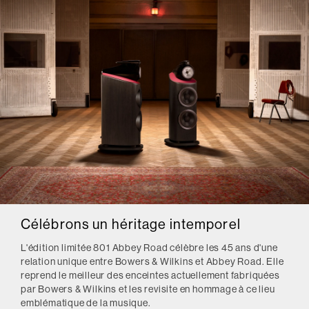
Célébrons un héritage intemporel
L'édition limitée 801 Abbey Road célèbre les 45 ans d'une
relation unique entre Bowers & Wilkins et Abbey Road. Elle
reprend le meilleur des enceintes actuellement fabriquées
par Bowers & Wilkins et les revisite en hommage à ce lieu
emblématique de la musique.