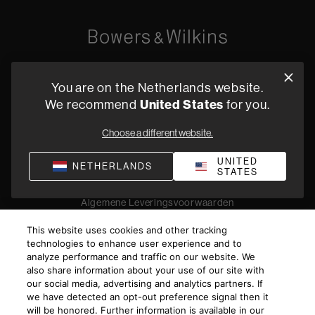
Oude Stadsgracht 1, 5611DD Eindhoven, NL
You are on the Netherlands website.
+31 4079 87614
United States
We recommend
for you.
Vind een dealer
Choose a different website.
UNITED
NETHERLANDS
STATES
Privacyverklaring
Verkoopvoorwaarden
Compliance
Algemene Leveringsvoorwaarden
©
2026
Harman International Industries, Incorporated. All
This website uses cookies and other tracking
rights reserved.
technologies to enhance user experience and to
analyze performance and traffic on our website. We
also share information about your use of our site with
our social media, advertising and analytics partners. If
we have detected an opt-out preference signal then it
will be honored. Further information is available in our