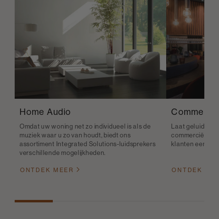
Home Audio
Commercie
Omdat uw woning net zo individueel is als de
Laat geluid bij
muziek waar u zo van houdt, biedt ons
commerciële rui
assortiment Integrated Solutions-luidsprekers
klanten een bete
verschillende mogelijkheden.
ONTDEK MEER
ONTDEK ME