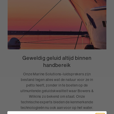
Geweldig geluid altijd binnen
handbereik
Onze Marine Solutions-luidsprekers zijn
bestand tegen alles wat de natuur voor ze in
petto heeft, zonder in te boeten op de
uitmuntende geluidskwaliteit waar Bowers &
Wilkins zo bekend om staat. Onze
technische experts bieden de kenmerkende
technologieën nu ook aan voor op het water.