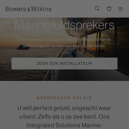
Men
Marine luidsprekers
Onze technische experts bieden de kenmerkende
technologieën nu ook aan voor op het water.
ZOEK EEN INSTALLATEUR
GRENZELOOS GELUID
U wilt perfect geluid, ongeacht waar
u bent. Zelfs als u op zee bent. Ons
Integrated Solutions Marine-