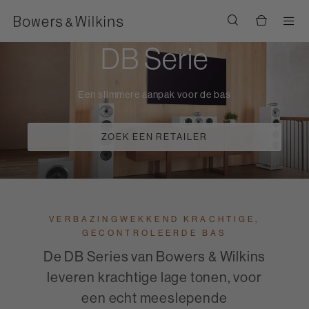
Men
DB Serie
Een slimmere aanpak voor de bas
ZOEK EEN RETAILER
VERBAZINGWEKKEND KRACHTIGE,
GECONTROLEERDE BAS
De DB Series van Bowers & Wilkins
leveren krachtige lage tonen, voor
een echt meeslepende