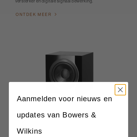
versterker en digitale signaal bewerking.
ONTDEK MEER
Aanmelden voor nieuws en
updates van Bowers &
DB4S
Wilkins
Geef uw thuisbioscoop de lage tonen die hij verdient,