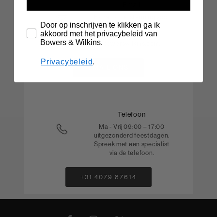
Email
E-mailondersteuning voor
Door op inschrijven te klikken ga ik
hulp bij bestellingen
akkoord met het privacybeleid van
geplaatst op
Bowers & Wilkins.
bowerswilkins.com.
Privacybeleid
.
EMAIL ONS
Telefoon
Ma - Vrij 09:00 – 17:00
uitgezonderd feestdagen.
Spreek met een specialist
via de telefoon.
+31 4079 87614