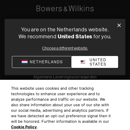
Oude Stadsgracht 1, 5611DD Eindhoven, NL
You are on the Netherlands website.
+31 4079 87614
We recommend
United States
for you.
Vind een dealer
Choose a different website.
UNITED
NETHERLANDS
STATES
Privacyverklaring
Verkoopvoorwaarden
Compliance
Algemene Leveringsvoorwaarden
©
2026
Harman International Industries, Incorporated. All
This website uses cookies and other tracking
rights reserved.
technologies to enhance user experience and to
analyze performance and traffic on our website. We
also share information about your use of our site with
our social media, advertising and analytics partners. If
we have detected an opt-out preference signal then it
will be honored. Further information is available in our
Cookie Policy
.