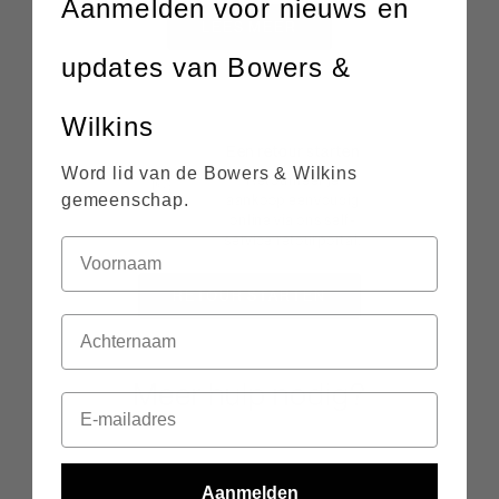
Aanmelden voor nieuws en
LEES MEER
updates van Bowers &
Wilkins
Een retour starten
Word lid van de Bowers & Wilkins
Retourneer je
gemeenschap.
aankoop eenvoudig
online via ons self-
service retourportal.
RETOUR STARTEN
Meer hulp nodig?
Aanmelden