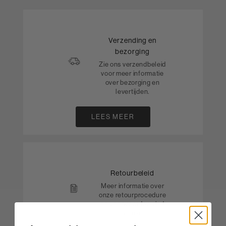
Verzending en
bezorging
Zie ons verzendbeleid
voor meer informatie
over bezorging en
levertijden.
LEES MEER
Retourbeleid
Meer informatie over
onze retourprocedure
en voorwaarden vind
je hier.