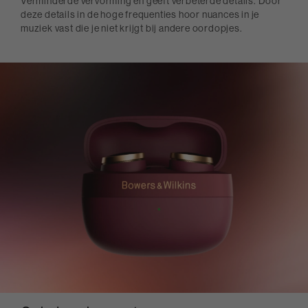
Verminderde vervorming en geeft verbeterde details. Door
deze details in de hoge frequenties hoor nuances in je
muziek vast die je niet krijgt bij andere oordopjes.