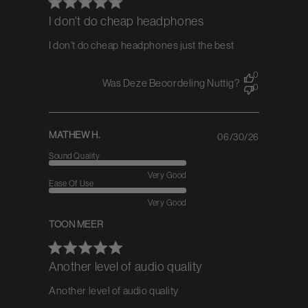
I don't do cheap headphones
I don't do cheap headphones just the best
0
Was Deze Beoordeling Nuttig?
0
MATHEW H.
06/30/26
Published
date
Sound Quality
Very Good
Ease Of Use
Very Good
TOON MEER
Another level of audio quality
Another level of audio quality