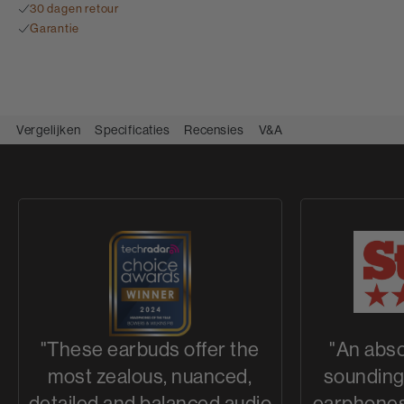
30 dagen retour
Garantie
Vergelijken
Specificaties
Recensies
V&A
"These earbuds offer the
"An abso
most zealous, nuanced,
sounding 
detailed and balanced audio
earphones 