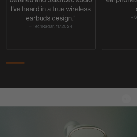
I've heard in a true wireless
earbuds design."
– S
– TechRadar, 11/2024