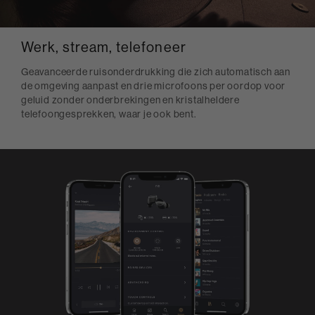
Werk, stream, telefoneer
Geavanceerde ruisonderdrukking die zich automatisch aan
de omgeving aanpast en drie microfoons per oordop voor
geluid zonder onderbrekingen en kristalheldere
telefoongesprekken, waar je ook bent.