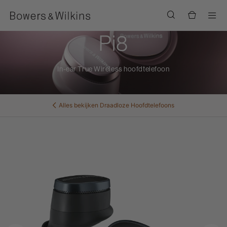
Men
Pi8
In-ear True Wireless hoofdtelefoon
Alles bekijken
Draadloze Hoofdtelefoons