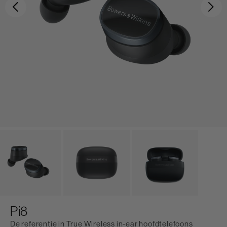
Vorige
Vo
Pi8
De referentie in True Wireless in-ear hoofdtelefoons