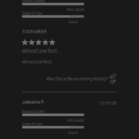
Sound Quality
Very Good
Ease Of Use
Good
TOON MEER
almost perfect.
almost perfect.
0
Was Deze Beoordeling Nuttig?
0
Julieanne P.
07/15/26
Published
date
Sound Quality
Very Good
Ease Of Use
Good