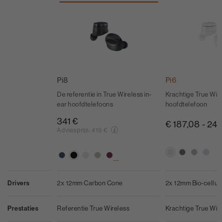
Pi8
Pi6
De referentie in True Wireless in-
Krachtige True Wire
ear hoofdtelefoons
hoofdtelefoon
341 €
€ 187,08
-
249
Adviesprijs:
419 €
...
Drivers
2x 12mm Carbon Cone
2x 12mm Bio-cellul
Prestaties
Referentie True Wireless
Krachtige True Wir