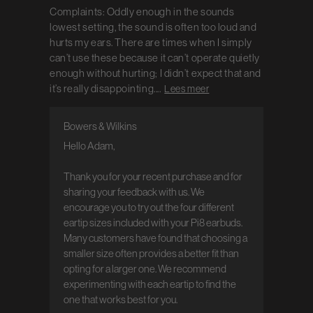
Complaints: Oddly enough in the sounds
lowest setting, the sound is often too loud and
hurts my ears. There are times when I simply
can’t use these because it can’t operate quietly
enough without hurting; I didn’t expect that and
it’s really disappointing....
Lees meer
Bowers & Wilkins
Reactie van winkeleigenaar op
beoordeling van Bowers & Wilkins over
Hello Adam,

Tue Jul 14 2026
Thank you for your recent purchase and for 
sharing your feedback with us. We 
encourage you to try out the four different 
eartip sizes included with your Pi8 earbuds. 
Many customers have found that choosing a 
smaller size often provides a better fit than 
opting for a larger one. We recommend 
experimenting with each eartip to find the 
one that works best for you.
