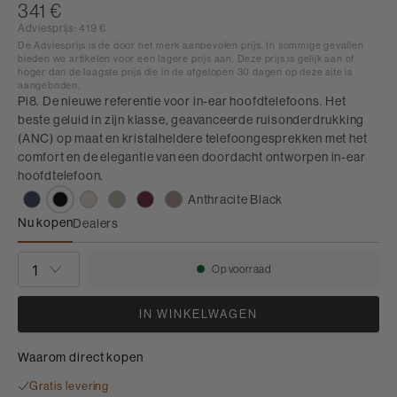
341 €
Adviesprijs:
419 €
De Adviesprijs is de door het merk aanbevolen prijs. In sommige gevallen
bieden we artikelen voor een lagere prijs aan. Deze prijs is gelijk aan of
hoger dan de laagste prijs die in de afgelopen 30 dagen op deze site is
aangeboden.
Pi8. De nieuwe referentie voor in-ear hoofdtelefoons. Het
beste geluid in zijn klasse, geavanceerde ruisonderdrukking
(ANC) op maat en kristalheldere telefoongesprekken met het
comfort en de elegantie van een doordacht ontworpen in-ear
hoofdtelefoon.
Anthracite Black
Nu kopen
Dealers
Pi8
AANTAL
Op voorraad
Beschikbaarheid:
IN WINKELWAGEN
Waarom direct kopen
Gratis levering