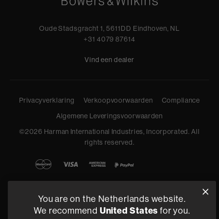
Oude Stadsgracht 1, 5611DD Eindhoven, NL
+31 4079 87614
Vind een dealer
Privacyverklaring
Verkoopvoorwaarden
Compliance
Algemene Leveringsvoorwaarden
©
2026
Harman International Industries, Incorporated. All
rights reserved.
You are on the Netherlands website.
United States
We recommend
for you.