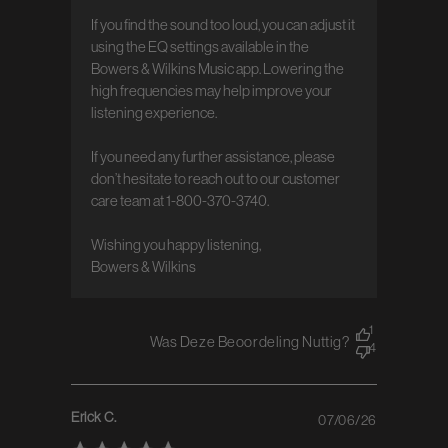
If you find the sound too loud, you can adjust it 
using the EQ settings available in the 
Bowers & Wilkins Music app. Lowering the 
high frequencies may help improve your 
listening experience.

If you need any further assistance, please 
don’t hesitate to reach out to our customer 
care team at 1-800-370-3740.

Wishing you happy listening,  

Bowers & Wilkins
1
Was Deze Beoordeling Nuttig?
4
Erick C.
07/06/26
Published
date