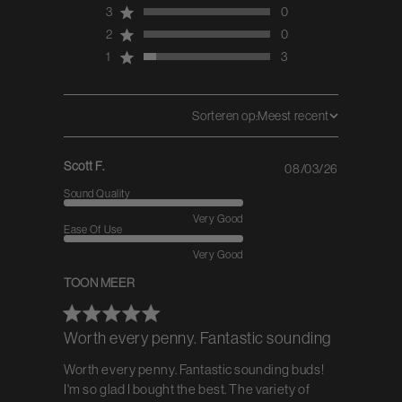
3
0
2
0
1
3
Sorteren op:
Meest recent
Scott F.
08/03/26
Published
date
Sound Quality
Very Good
Ease Of Use
Very Good
TOON MEER
Worth every penny. Fantastic sounding
Worth every penny. Fantastic sounding buds!
I'm so glad I bought the best. The variety of