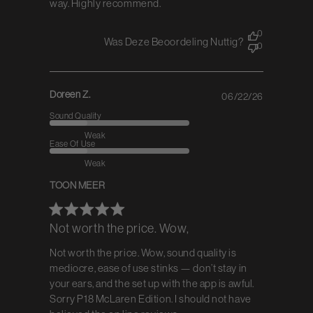
way. Highly recommend.
0
Was Deze Beoordeling Nuttig?
0
Doreen Z.
06/22/26
Published
date
Sound Quality
Weak
Ease Of Use
Weak
TOON MEER
Not worth the price. Wow,
Not worth the price. Wow, sound quality is
mediocre, ease of use stinks — don’t stay in
your ears, and the set up with the app is awful.
Sorry P18 McLaren Edition. I should not have