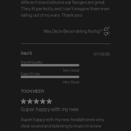
different sized silicone ear flanges are great.
They fit perfectly, and I can't imagine them ever
falling out of my ears. Thank you!
0
Was Deze Beoordeling Nuttig?
0
Saul S.
07/18/26
Published
date
Sound Quality
Very Good
Ease Of Use
Very Good
TOON MEER
Super happy with my new
Super happy with my new headphones very
clear sound and listening to music in a new