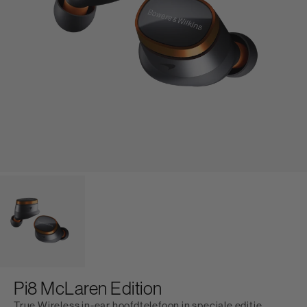
Pi8 McLaren Edition
True Wireless in-ear hoofdtelefoon in speciale editie