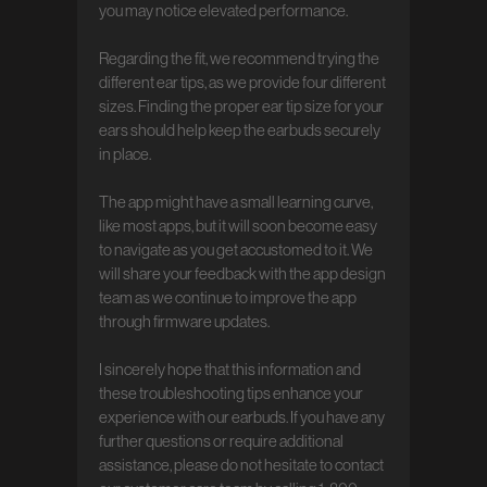
you may notice elevated performance.

Regarding the fit, we recommend trying the 
different ear tips, as we provide four different 
sizes. Finding the proper ear tip size for your 
ears should help keep the earbuds securely 
in place.

The app might have a small learning curve, 
like most apps, but it will soon become easy 
to navigate as you get accustomed to it. We 
will share your feedback with the app design 
team as we continue to improve the app 
through firmware updates.

I sincerely hope that this information and 
these troubleshooting tips enhance your 
experience with our earbuds. If you have any 
further questions or require additional 
assistance, please do not hesitate to contact 