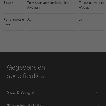
Batterij
Tot 6.5 uur voor oordopjes (met
Tot 6.5 uur voor oo
ANC aan)
ANC aan)
Retransmissie-
Ja
Ja
case
Gegevens en
specificaties
Size & Weight