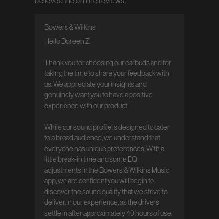
believed the on line reviews.
Bowers & Wilkins
Reactie van winkeleigenaar op
beoordeling van Bowers & Wilkins over
Hello Doreen Z,

Tue Jun 23 2026
Thank you for choosing our earbuds and for 
taking the time to share your feedback with 
us. We appreciate your insights and 
genuinely want you to have a positive 
experience with our product.

While our sound profile is designed to cater 
to a broad audience, we understand that 
everyone has unique preferences. With a 
little break-in time and some EQ 
adjustments in the Bowers & Wilkins Music 
app, we are confident you will begin to 
discover the sound quality that we strive to 
deliver. In our experience, as the drivers 
settle in after approximately 40 hours of use, 