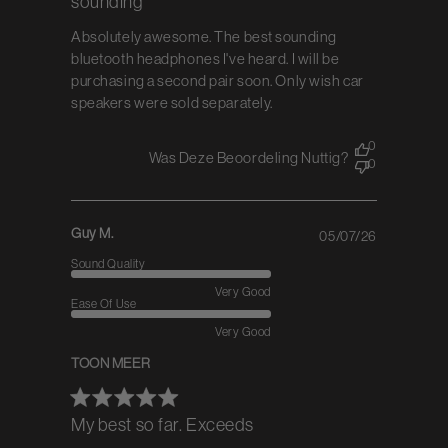
sounding
Absolutely awesome. The best sounding
bluetooth headphones I've heard. I will be
purchasing a second pair soon. Only wish car
speakers were sold separately.
0
Was Deze Beoordeling Nuttig?
0
Guy M.
05/07/26
Published
date
Sound Quality
Very Good
Ease Of Use
Very Good
TOON MEER
My best so far. Exceeds