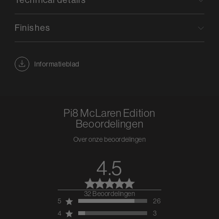
Technical details
Finishes
Informatieblad
Pi8 McLaren Edition
Beoordelingen
Over onze beoordelingen
4.5
32 Beoordelingen
4.5 out of 5 stars 32
5
26
total reviews
4
3