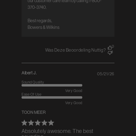
our customer care team by calling 1-800-
370-3740.

Best regards,  

Bowers & Wilkins
0
Was Deze Beoordeling Nuttig?
1
Albert J.
05/21/26
Published
date
Sound Quality
Very Good
Ease Of Use
Very Good
TOON MEER
Absolutely awesome. The best