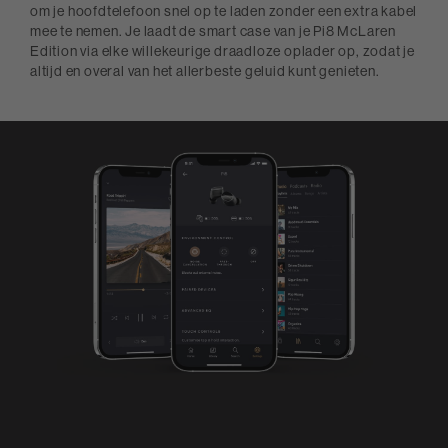
om je hoofdtelefoon snel op te laden zonder een extra kabel
mee te nemen. Je laadt de smart case van je Pi8 McLaren
Edition via elke willekeurige draadloze oplader op, zodat je
altijd en overal van het allerbeste geluid kunt genieten.