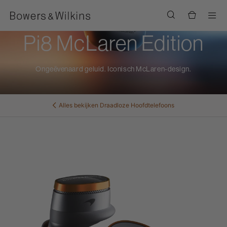
Men
Pi8 McLaren Edition
Ongeëvenaard geluid. Iconisch McLaren-design.
Alles bekijken
Draadloze Hoofdtelefoons