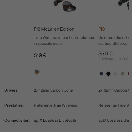
Pi8 McLaren Edition
Pi8
True Wireless in-ear hoofdtelefoon
De referentie in Tru
in speciale editie
ear hoofdtelefoons
350 €
519 €
Adviesprijs:
419 €
Drivers
2x 12mm Carbon Cone
2x 12mm Carbon C
Prestaties
Referentie True Wireless
Referentie True Wi
Connectiviteit
aptX Lossless Bluetooth
aptX Lossless Blue