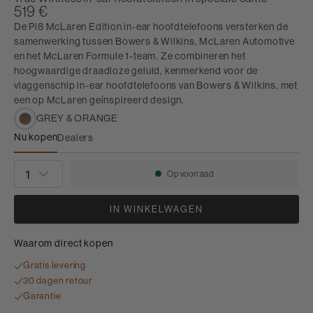
519 €
De Pi8 McLaren Edition in-ear hoofdtelefoons versterken de
samenwerking tussen Bowers & Wilkins, McLaren Automotive
en het McLaren Formule 1-team. Ze combineren het
hoogwaardige draadloze geluid, kenmerkend voor de
vlaggenschip in-ear hoofdtelefoons van Bowers & Wilkins, met
een op McLaren geïnspireerd design.
GREY & ORANGE
Nu kopen
Dealers
Pi8 McLaren Edition
AANTAL
Op voorraad
Beschikbaarheid:
IN WINKELWAGEN
Waarom direct kopen
Gratis levering
30 dagen retour
Garantie