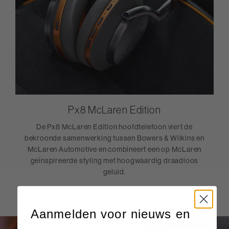
Px8 McLaren Edition
De Px8 McLaren Edition hoofdtelefoon viert de
bekroonde samenwerking tussen Bowers & Wilkins en
McLaren Automotive en combineert een op McLaren
geïnspireerde styling met hoogwaardig draadloos
geluid.
KOOP NU
Aanmelden voor nieuws en
Pi8 McLaren Edition