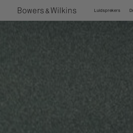
Luidsprekers
D