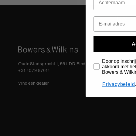
Never mi
A
Door op inschrij
Oude Stadsgracht 1, 5611DD Eindhoven, NL
akkoord met het
+31 4079 87614
Bowers & Wilki
Vind een dealer
Privacybeleid