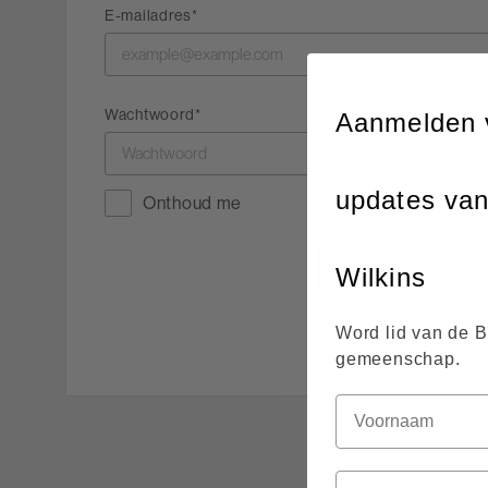
E-mailadres
Wachtwoord
Aanmelden 
updates va
Onthoud me
INLOGGEN
Wilkins
Word lid van de 
gemeenschap.