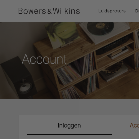
Luidsprekers
D
Account
Inloggen
Acc