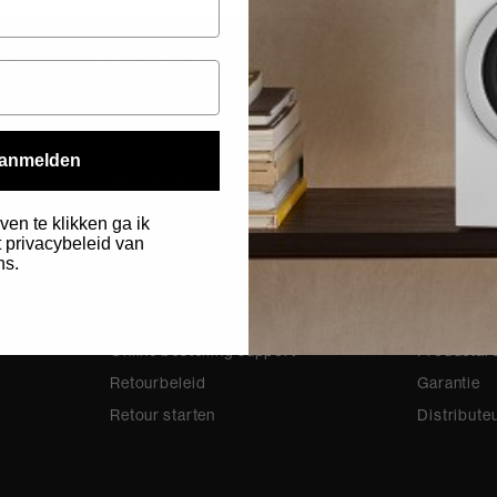
ss a beat. Connect with us on social.
anmelden
Bestelling support
Produc
Contact
Contact
ven te klikken ga ik
 privacybeleid van
Advies bij uw aankoop
Support A
ns.
Bestelling status
Product re
.
Verzendbeleid
Ondersteu
Online bestelling support
Productarc
Retourbeleid
Garantie
Retour starten
Distribute