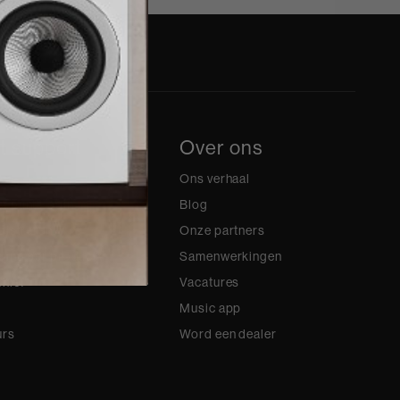
t support
Over ons
Ons verhaal
ccount Login
Blog
gistreren
Onze partners
ning per product
Samenwerkingen
hief
Vacatures
Music app
urs
Word een dealer