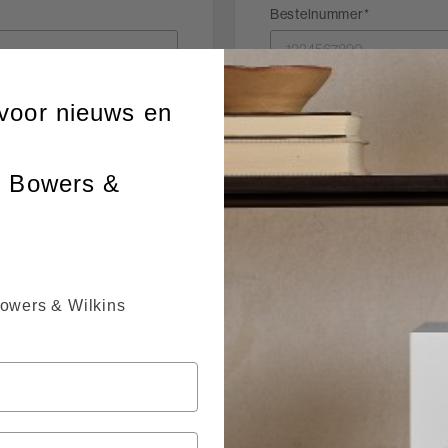
Bestelnummer
Bestelmail
voor nieuws en
n Bowers &
Wachtwoord vergeten?
Postcode factuuradres
Bowers & Wilkins