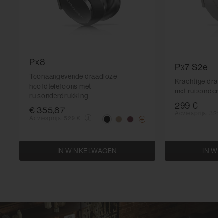
Px8
Px7 S2e
Toonaangevende draadloze
Krachtige dr
hoofdtelefoons met
met ruisonde
ruisonderdrukking
299 €
€ 355,87
Adviesprijs:
32
Adviesprijs:
529 €
IN WINKELWAGEN
IN 