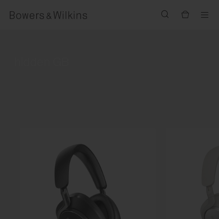
Men
hidden GB