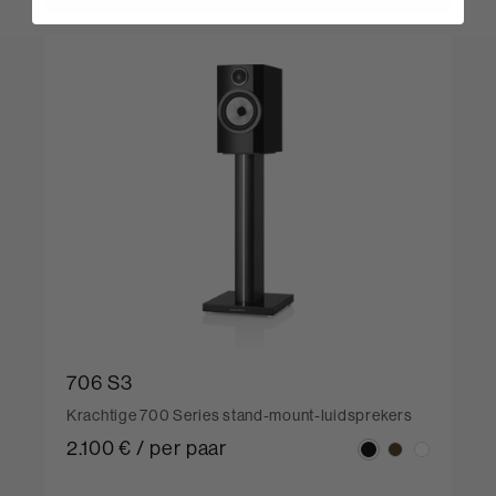
706 S3
Krachtige 700 Series stand-mount-luidsprekers
2.100 € / per paar