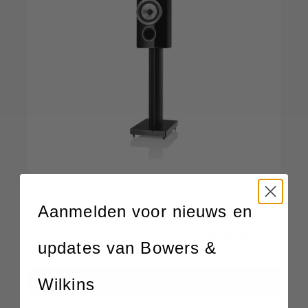
805 D4
Toonaangevende 800 Series Diamond stand-
Aanmelden voor nieuws en
mount-luidsprekers
10.000 € / per paar
updates van Bowers &
Wilkins
VIND EEN DEALER