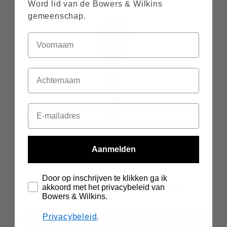
Word lid van de Bowers & Wilkins
gemeenschap.
Aanmelden
705 S3
Krachtige 700 Series stand-mount-luidsprekers
Door op inschrijven te klikken ga ik
akkoord met het privacybeleid van
3.200 € / per paar
Bowers & Wilkins.
Privacybeleid
.
VIND EEN DEALER