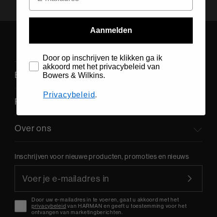
Aanmelden
Door op inschrijven te klikken ga ik
akkoord met het privacybeleid van
Bestelling Support
Bowers & Wilkins.
Privacybeleid
.
Product Support
Over ons
Inschrijven voor nieuwe producten, promoties en nieuws
Door uw e-mailadres in te voeren, gaat u akkoord met het
privacybeleid
van HARMAN en geeft u toestemming voor het
ontvangen van marketingberichten.